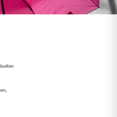
duellen
nen,