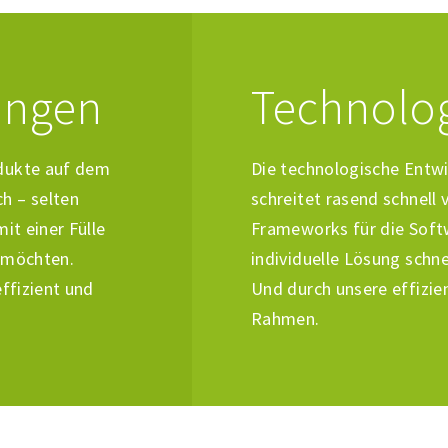
ungen
Technolog
odukte auf dem
Die technologische Entw
h – selten
schreitet rasend schnel
it einer Fülle
Frameworks für die Soft
n möchten.
individuelle Lösung schn
ffizient und
Und durch unsere effizien
Rahmen.